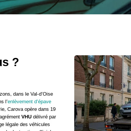
s ?
zons, dans le Val-d’Oise
s l’
enlèvement d’épave
 vie, Carova opère dans 19
l’agrément
VHU
délivré par
rge légale des véhicules