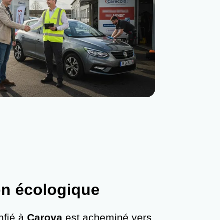
on écologique
nfié à
Carova
est acheminé vers