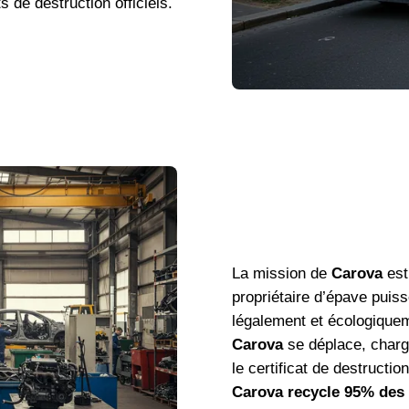
s de destruction officiels.
La mission de
Carova
est
propriétaire d’épave puis
légalement et écologique
Carova
se déplace, charge
le certificat de destructio
Carova recycle 95% des