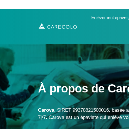
Enlèvement épave g
À propos de Car
Carova
, SIRET 99378821500016, basée au
7j/7. Carova est un épaviste qui enlève 