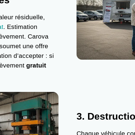
es
leur résiduelle,
at
. Estimation
nlèvement. Carova
 soumet une offre
ion d’accepter : si
enlèvement
gratuit
3.
Destructi
Chaque véhicule co