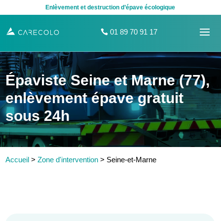
Enlèvement et destruction d’épave écologique
01 89 70 91 17
Épaviste Seine et Marne (77),
enlèvement épave gratuit
sous 24h
Accueil
>
Zone d'intervention
>
Seine-et-Marne