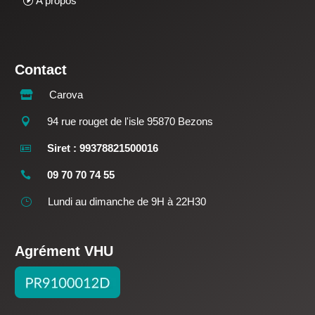
A propos
Contact
Carova

94 rue rouget de l'isle 95870 Bezons

Siret : 99378821500016

09 70 70 74 55

Lundi au dimanche de 9H à 22H30
}
Agrément VHU