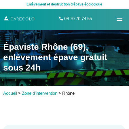
Enlèvement et destruction d’épave écologique
09 70 70 74 55
Épaviste Rhône (69),
enlèvement épave gratuit
sous 24h
Accueil
>
Zone d'intervention
>
Rhône