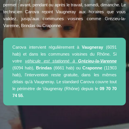
permet : avant, pendant ou après le travail, samedi, dimanche. Le
technicien Carova rejoint Vaugneray aux horaires que vous
validez, jusqu'aux communes voisines comme Grézieu-la-
Varenne, Brindas ou Craponne.
Carova intervient régulièrement à
Vaugneray
(6091
hab) et dans les communes voisines du Rhône. Si
votre
véhicule est stationné à
Grézieu-la-Varenne
(6094 hab),
Brindas
(6661 hab) ou
Craponne
(11903
hab), l'intervention reste gratuite, dans les mêmes
délais qu'à Vaugneray. Le standard Carova couvre tout
le périmètre de Vaugneray (Rhône) depuis le
09 70 70
74 55
.