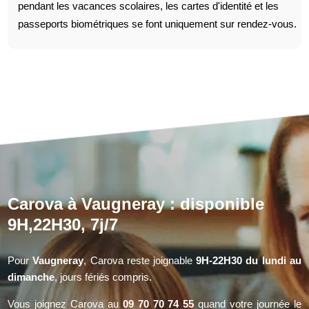
pendant les vacances scolaires, les cartes d'identité et les
passeports biométriques se font uniquement sur rendez-vous.
Carova à Vaugneray : disponible
9H,22H30, 7j/7
Pour
Vaugneray
, Carova reste joignable
9H-22H30 du lundi au
dimanche
, jours fériés compris.
Vous joignez Carova au
09 70 70 74 55
quand votre journée le