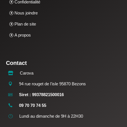
Confidentialité
Nous joindre
Plan de site
A propos
Contact
Carova

94 rue rouget de l'isle 95870 Bezons

Siret : 99378821500016

09 70 70 74 55

Lundi au dimanche de 9H à 22H30
}