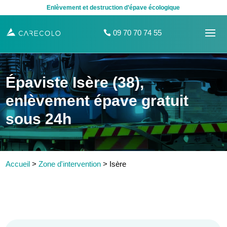
Enlèvement et destruction d’épave écologique
09 70 70 74 55
Épaviste Isère (38),
enlèvement épave gratuit
sous 24h
Accueil
>
Zone d'intervention
>
Isère