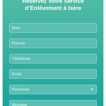
Réservez Votre Service
d’Enlèvement à Isère
Leave
this
field
blank