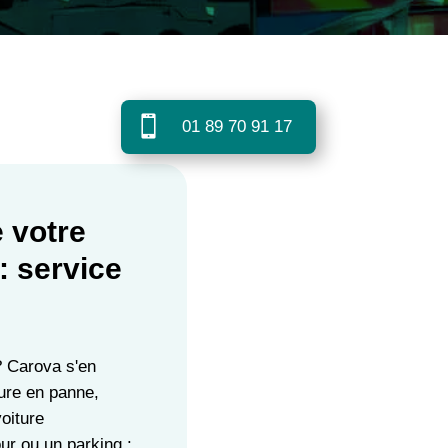

01 89 70 91 17
 votre
: service
? Carova s'en
ure en panne,
voiture
ur ou un parking :