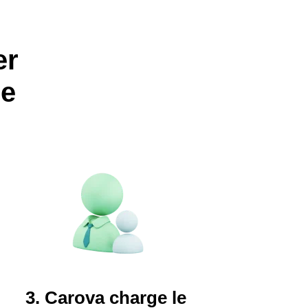
er
ne
3. Carova charge le