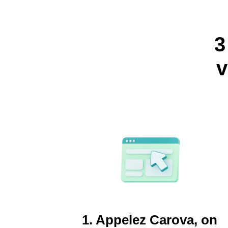
3
v
1. Appelez Carova, on