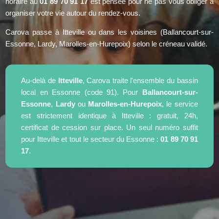
horaire au
01 89 70 91 17
est pensée pour ne pas vous obliger à
organiser votre vie autour du rendez-vous.
Carova passe à Itteville ou dans les voisines (Ballancourt-sur-
Essonne, Lardy, Marolles-en-Hurepoix) selon le créneau validé.
Au-delà de
Itteville
, Carova traite l'ensemble du bassin
local en Essonne (code 91). Pour
Ballancourt-sur-
Essonne
,
Lardy
ou
Marolles-en-Hurepoix
, le service
est strictement identique à Itteville : gratuit, 24h,
certificat de cession sur place. Un seul numéro suffit
pour Itteville et tout le secteur du Essonne :
01 89 70 91
17
.