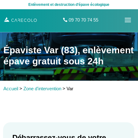
Enlèvement et destruction d’épave écologique
09 70 70 74 55
Épaviste Var (83), enlèvement
épave gratuit sous 24h
Accueil
>
Zone d'intervention
>
Var
Débarrassez-vous de votre