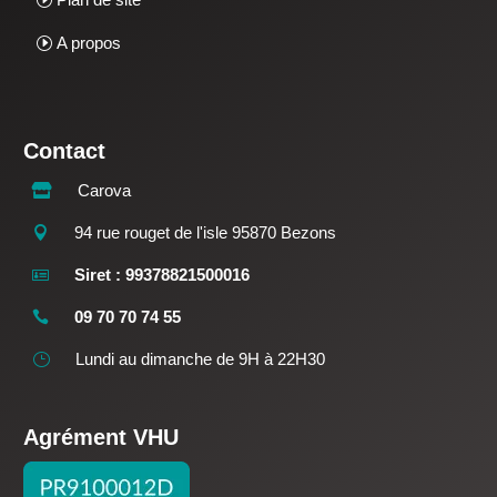
A propos
Contact
Carova

94 rue rouget de l'isle 95870 Bezons

Siret : 99378821500016

09 70 70 74 55

Lundi au dimanche de 9H à 22H30
}
Agrément VHU