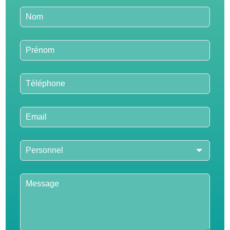
Leave
this
field
blank