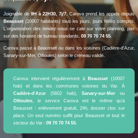
Joignable de
9H à 22H30, 7j/7
, Carova prend les appels depuis
Beausset
(10007 habitants) tous les jours, jours fériés compris.
L'organisation des rendez-vous se cale sur votre planning, pas
sur des horaires de bureau standards.
09 70 70 74 55
.
Carova passe à Beausset ou dans les voisines (Cadière-d'Azur,
Sanary-sur-Mer, Ollioules) selon le créneau validé.
Carova intervient régulièrement à
Beausset
(10007
hab) et dans les communes voisines du Var. À
Cadière-d'Azur
(5602 hab),
Sanary-sur-Mer
ou
Ollioules
, le service Carova est le même qu'à
Beausset : enlèvement gratuit, 24h, dossier clos sur
place. Un seul numéro suffit pour Beausset et tout le
secteur du Var :
09 70 70 74 55
.