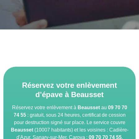
Réservez votre enlèvement
d'épave à Beausset
Réservez votre enlèvement à
Beausset
au
09 70 70
74 55
: gratuit, sous 24 heures, certificat de cession
pour destruction signé sur place. Le service couvre
Beausset
(10007 habitants) et les voisines : Cadière-
d'Azur, Sanary-sur-Mer. Carova :
09 70 70 74 55
.