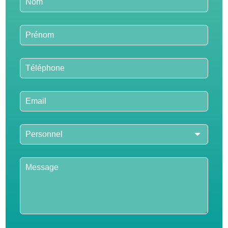
this
field
blank