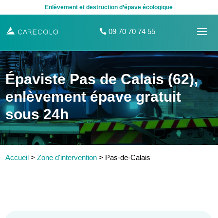
Enlèvement et destruction d’épave écologique
09 70 70 74 55
Épaviste Pas de Calais (62),
enlèvement épave gratuit
sous 24h
Accueil
>
Zone d'intervention
>
Pas-de-Calais