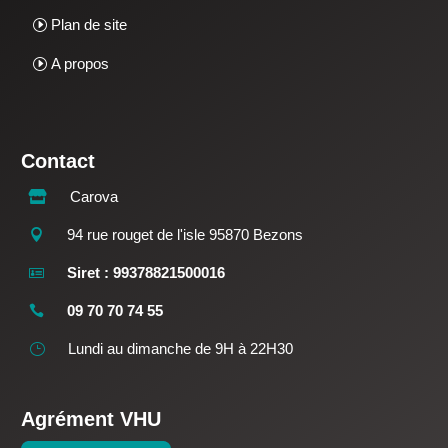
Plan de site
A propos
Contact
Carova

94 rue rouget de l'isle 95870 Bezons

Siret : 99378821500016

09 70 70 74 55

Lundi au dimanche de 9H à 22H30
}
Agrément VHU