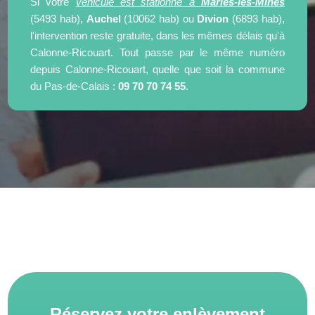
Si votre
véhicule est stationné à
Marles-les-Mines
(5493 hab),
Auchel
(10062 hab) ou
Divion
(6893 hab),
l'intervention reste gratuite, dans les mêmes délais qu'à
Calonne-Ricouart. Tout passe par le même numéro
depuis Calonne-Ricouart, quelle que soit la commune
du Pas-de-Calais :
09 70 70 74 55
.
Réservez votre enlèvement