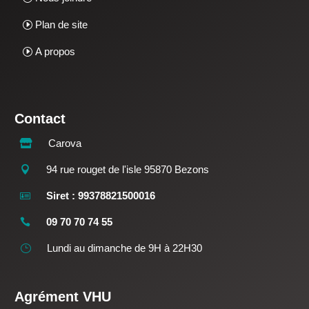
Plan de site
A propos
Contact
Carova

94 rue rouget de l'isle 95870 Bezons

Siret : 99378821500016

09 70 70 74 55

Lundi au dimanche de 9H à 22H30
}
Agrément VHU