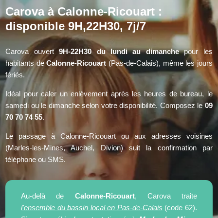
Carova à Calonne-Ricouart :
disponible 9H,22H30, 7j/7
Carova ouvert
9H-22H30 du lundi au dimanche
pour les
habitants de
Calonne-Ricouart
(Pas-de-Calais), même les jours
fériés.
Idéal pour caler un enlèvement après les heures de bureau, le
samedi ou le dimanche selon votre disponibilité. Composez le
09
70 70 74 55
.
Le passage à Calonne-Ricouart ou aux adresses voisines
(Marles-les-Mines, Auchel, Divion) suit la confirmation par
téléphone ou SMS.
Au-delà de
Calonne-Ricouart
, Carova traite
l'ensemble du bassin local en Pas-de-Calais
(code 62).