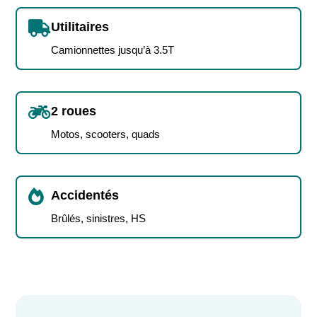

Utilitaires
Camionnettes jusqu’à 3.5T

2 roues
Motos, scooters, quads

Accidentés
Brûlés, sinistres, HS