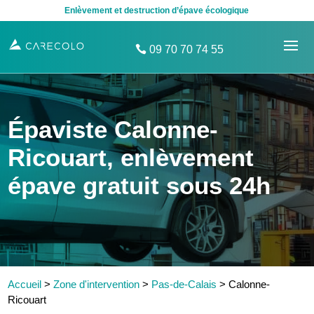
Enlèvement et destruction d’épave écologique
09 70 70 74 55
Épaviste Calonne-
Ricouart, enlèvement
épave gratuit sous 24h
Accueil
>
Zone d'intervention
>
Pas-de-Calais
>
Calonne-
Ricouart