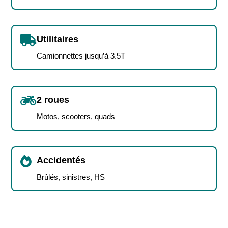

Utilitaires
Camionnettes jusqu’à 3.5T

2 roues
Motos, scooters, quads

Accidentés
Brûlés, sinistres, HS