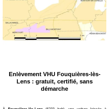
Enlèvement VHU Fouquières-lès-
Lens : gratuit, certifié, sans
démarche
À
Fouquières-lès-Lens
(6233 hab), une voiture laissée à