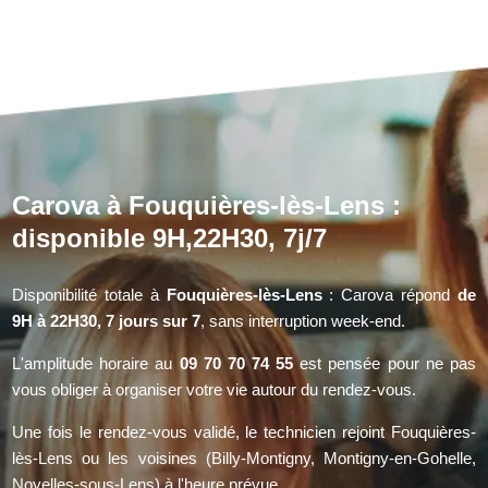
Carova à Fouquières-lès-Lens :
disponible 9H,22H30, 7j/7
Disponibilité totale à
Fouquières-lès-Lens
: Carova répond
de
9H à 22H30, 7 jours sur 7
, sans interruption week-end.
L'amplitude horaire au
09 70 70 74 55
est pensée pour ne pas
vous obliger à organiser votre vie autour du rendez-vous.
Une fois le rendez-vous validé, le technicien rejoint Fouquières-
lès-Lens ou les voisines (Billy-Montigny, Montigny-en-Gohelle,
Noyelles-sous-Lens) à l'heure prévue.