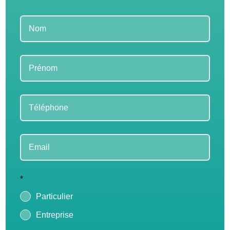
Leave
this
field
blank
*
Particulier
Entreprise