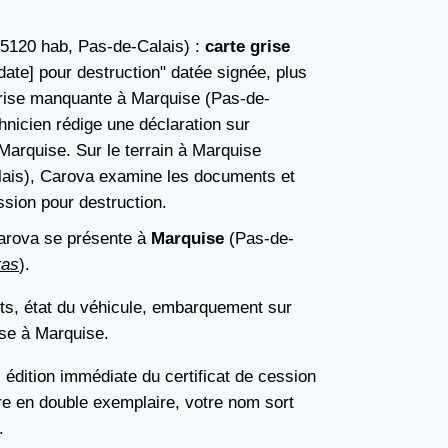
5120 hab, Pas-de-Calais) :
carte grise
date] pour destruction" datée signée, plus
grise manquante à Marquise (Pas-de-
hnicien rédige une déclaration sur
 Marquise. Sur le terrain à Marquise
is), Carova examine les documents et
ession pour destruction.
Carova se présente à
Marquise
(Pas-de-
ras
).
ts, état du véhicule, embarquement sur
se à Marquise.
, édition immédiate du certificat de cession
re en double exemplaire, votre nom sort
.