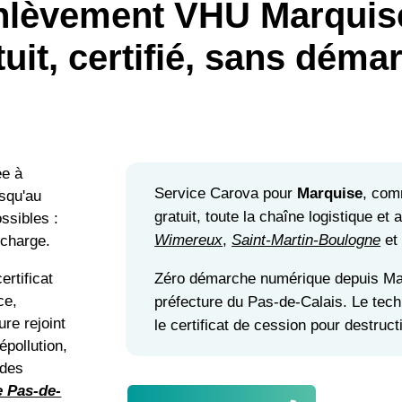
nlèvement VHU Marquise
tuit, certifié, sans déma
ée à
Service Carova pour
Marquise
, com
usqu'au
gratuit, toute la chaîne logistique et
ssibles :
Wimereux
,
Saint-Martin-Boulogne
e
 charge.
Zéro démarche numérique depuis Mar
ertificat
ce,
préfecture du Pas-de-Calais. Le tec
ure rejoint
le certificat de cession pour destruc
épollution,
 des
e Pas-de-