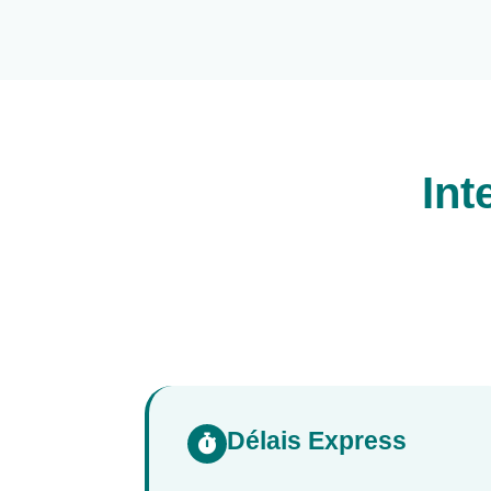
Int
Délais Express
