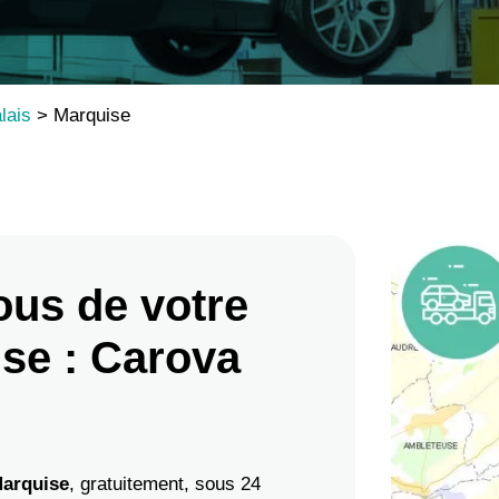
lais
>
Marquise
ous de votre
se : Carova
arquise
, gratuitement, sous 24