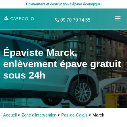
Enlèvement et destruction d’épave écologique
09 70 70 74 55
Épaviste Marck,
enlèvement épave gratuit
sous 24h
Accueil
>
Zone d'intervention
>
Pas-de-Calais
>
Marck