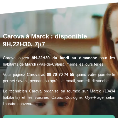
Carova à Marck : disponible
9H,22H30, 7j/7
Carova ouvert
9H-22H30 du lundi au dimanche
pour les
habitants de
Marck
(Pas-de-Calais), même les jours fériés.
Vous joignez Carova au
09 70 70 74 55
quand votre journée le
permet : avant, pendant ou après le travail, samedi, dimanche.
Le technicien Carova organise sa tournée sur Marck (10494
habitants) et les voisines Calais, Coulogne, Oye-Plage selon
l'horaire convenu.