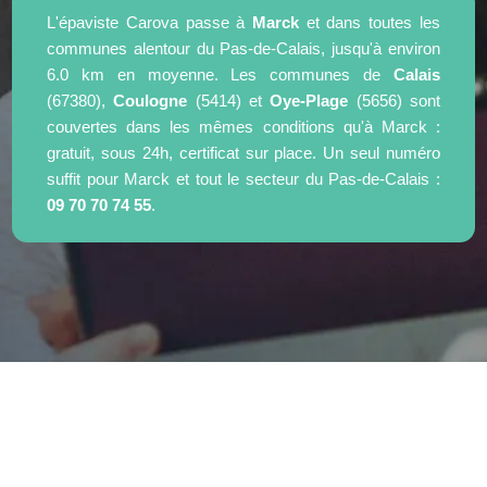
L'épaviste Carova passe à
Marck
et dans toutes les
communes alentour du Pas-de-Calais, jusqu'à environ
6.0 km en moyenne. Les communes de
Calais
(67380),
Coulogne
(5414) et
Oye-Plage
(5656) sont
couvertes dans les mêmes conditions qu'à Marck :
gratuit, sous 24h, certificat sur place. Un seul numéro
suffit pour Marck et tout le secteur du Pas-de-Calais :
09 70 70 74 55
.