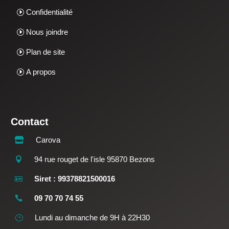
Confidentialité
Nous joindre
Plan de site
A propos
Contact
Carova

94 rue rouget de l'isle 95870 Bezons

Siret : 99378821500016

09 70 70 74 55

Lundi au dimanche de 9H à 22H30
}