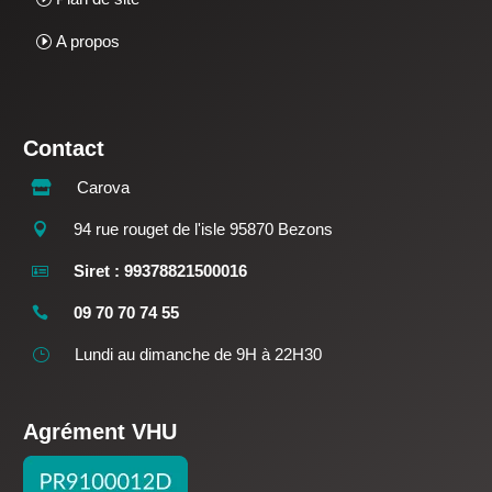
A propos
Contact
Carova

94 rue rouget de l'isle 95870 Bezons

Siret : 99378821500016

09 70 70 74 55

Lundi au dimanche de 9H à 22H30
}
Agrément VHU