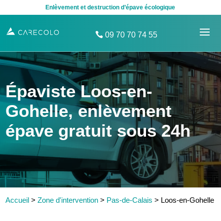
Enlèvement et destruction d’épave écologique
09 70 70 74 55
Épaviste Loos-en-
Gohelle, enlèvement
épave gratuit sous 24h
Accueil
>
Zone d'intervention
>
Pas-de-Calais
>
Loos-en-Gohelle