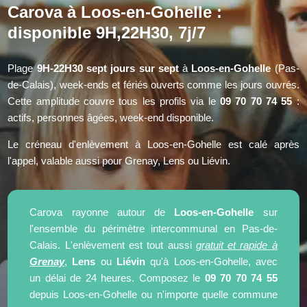
Carova à Loos-en-Gohelle :
disponible 9H,22H30, 7j/7
Plage
9H-22H30 sept jours sur sept
à
Loos-en-Gohelle
(Pas-
de-Calais), week-ends et fériés ouverts comme les jours ouvrés.
Cette amplitude couvre tous les profils via le
09 70 70 74 55
:
actifs, personnes âgées, week-end disponible.
Le créneau d'enlèvement à Loos-en-Gohelle est calé après
l'appel, valable aussi pour Grenay, Lens ou Liévin.
Carova rayonne autour de
Loos-en-Gohelle
sur
l'ensemble du périmètre intercommunal en Pas-de-
Calais. L'enlèvement est tout aussi
gratuit et rapide à
Grenay
,
Lens
ou
Liévin
qu'à Loos-en-Gohelle, avec
un délai de 24 heures. Composez le
09 70 70 74 55
depuis Loos-en-Gohelle ou n'importe quelle commune