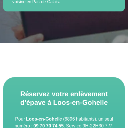
voisine en Pas-de-Calais.
Réservez votre enlèvement
d'épave à Loos-en-Gohelle
Pour
Loos-en-Gohelle
(6896 habitants), un seul
numéro :
09 70 70 74 55
. Service 9H-22H30 7j/7,