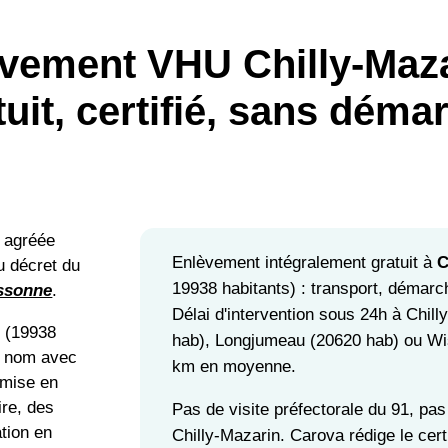
vement VHU Chilly-Maza
tuit, certifié, sans déma
U agréée
Enlèvement intégralement gratuit à
C
u décret du
19938 habitants) : transport, démarch
Essonne
.
Délai d'intervention sous 24h à Chil
n
(19938
hab), Longjumeau (20620 hab) ou Wis
e nom avec
km en moyenne.
 mise en
ire, des
Pas de visite préfectorale du 91, p
ation en
Chilly-Mazarin. Carova rédige le cert