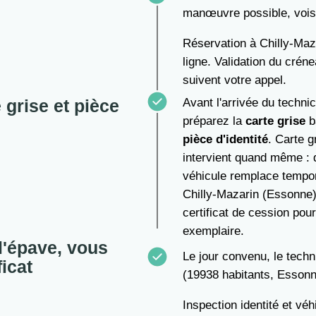
manœuvre possible, vois
Réservation à Chilly-Maz
ligne. Validation du crén
suivent votre appel.
 grise et pièce
Avant l'arrivée du techni
préparez la
carte grise
ba
pièce d'identité
. Carte g
intervient quand même : d
véhicule remplace tempor
Chilly-Mazarin (Essonne),
certificat de cession pou
exemplaire.
l'épave, vous
Le jour convenu, le tech
ficat
(19938 habitants, Essonn
Inspection identité et v