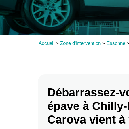
Accueil
>
Zone d'intervention
>
Essonne
Débarrassez-v
épave à Chilly-
Carova vient à