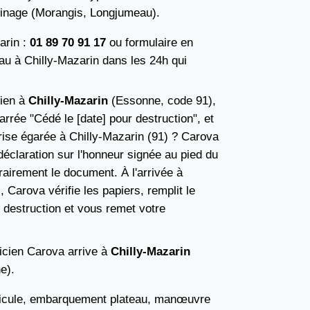
inage (Morangis, Longjumeau).
arin :
01 89 70 91 17
ou formulaire en
eau à Chilly-Mazarin dans les 24h qui
cien à
Chilly-Mazarin
(Essonne, code 91),
rrée "Cédé le [date] pour destruction", et
rise égarée à Chilly-Mazarin (91) ? Carova
éclaration sur l'honneur signée au pied du
airement le document. À l'arrivée à
 Carova vérifie les papiers, remplit le
r destruction et vous remet votre
nicien Carova arrive à
Chilly-Mazarin
e).
éhicule, embarquement plateau, manœuvre