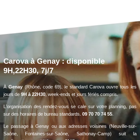
Carova à Genay : disponible
9H,22H30, 7j/7
À
Genay
(Rhône, code 69), le standard Carova ouvre tous les
jours de
9H à 22H30
, week-ends et jours fériés compris.
L'organisation des rendez-vous se cale sur votre planning, pas
sur des horaires de bureau standards.
09 70 70 74 55
.
Le passage à Genay ou aux adresses voisines (Neuville-sur-
Saône, Fontaines-sur-Saône, Sathonay-Camp) suit la