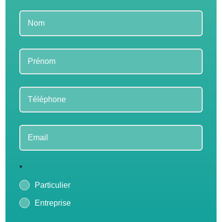
Leave
this
field
blank
*
Particulier
Entreprise