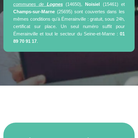
communes de
Lognes
(14650),
Noisiel
(15461) et
Champs-sur-Marne
(25695) sont couvertes dans les
mêmes conditions qu'à Émerainville : gratuit, sous 24h,
certificat sur place. Un seul numéro suffit pour
Émerainville et tout le secteur du Seine-et-Marne :
01
89 70 91 17
.