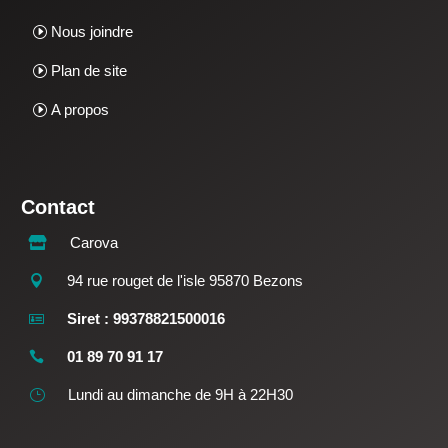
Nous joindre
Plan de site
A propos
Contact
Carova

94 rue rouget de l'isle 95870 Bezons

Siret : 99378821500016

01 89 70 91 17

Lundi au dimanche de 9H à 22H30
}