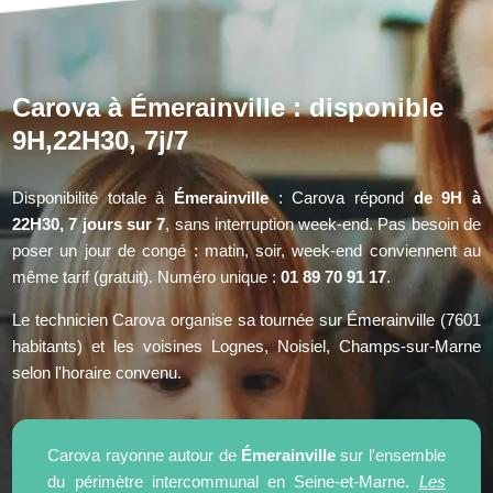
Carova à Émerainville : disponible
9H,22H30, 7j/7
Disponibilité totale à
Émerainville
: Carova répond
de 9H à
22H30, 7 jours sur 7
, sans interruption week-end. Pas besoin de
poser un jour de congé : matin, soir, week-end conviennent au
même tarif (gratuit). Numéro unique :
01 89 70 91 17
.
Le technicien Carova organise sa tournée sur Émerainville (7601
habitants) et les voisines Lognes, Noisiel, Champs-sur-Marne
selon l'horaire convenu.
Carova rayonne autour de
Émerainville
sur l'ensemble
du périmètre intercommunal en Seine-et-Marne.
Les