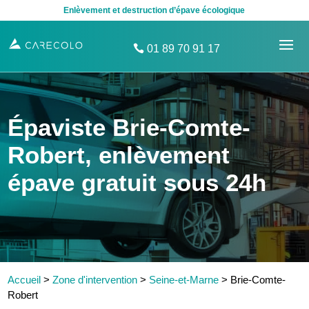
Enlèvement et destruction d’épave écologique
01 89 70 91 17
Épaviste Brie-Comte-
Robert, enlèvement
épave gratuit sous 24h
Accueil
>
Zone d'intervention
>
Seine-et-Marne
>
Brie-Comte-
Robert