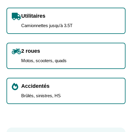

Utilitaires
Camionnettes jusqu’à 3.5T

2 roues
Motos, scooters, quads

Accidentés
Brûlés, sinistres, HS