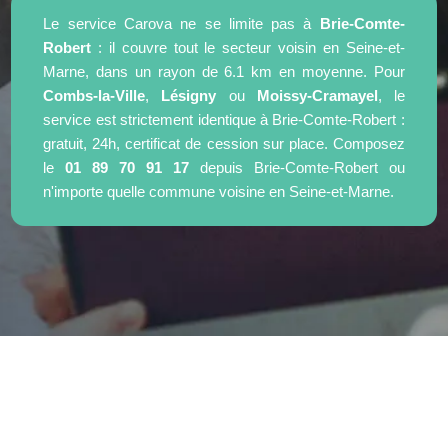
Le service Carova ne se limite pas à
Brie-Comte-
Robert
: il couvre tout le secteur voisin en Seine-et-
Marne, dans un rayon de 6.1 km en moyenne. Pour
Combs-la-Ville
,
Lésigny
ou
Moissy-Cramayel
, le
service est strictement identique à Brie-Comte-Robert :
gratuit, 24h, certificat de cession sur place. Composez
le
01 89 70 91 17
depuis Brie-Comte-Robert ou
n'importe quelle commune voisine en Seine-et-Marne.