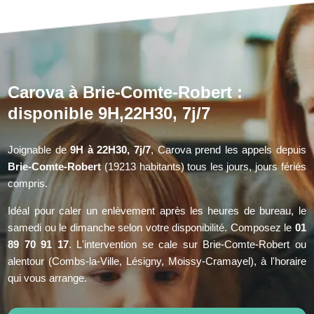
Carova à Brie-Comte-Robert :
disponible 9H,22H30, 7j/7
Joignable de
9H à 22H30, 7j/7
, Carova prend les appels depuis
Brie-Comte-Robert
(19213 habitants) tous les jours, jours fériés
compris.
Idéal pour caler un enlèvement après les heures de bureau, le
samedi ou le dimanche selon votre disponibilité. Composez le
01
89 70 91 17
. L'intervention se cale sur Brie-Comte-Robert ou
alentour (Combs-la-Ville, Lésigny, Moissy-Cramayel), à l'horaire
qui vous arrange.