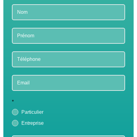
Leave
this
field
blank
*
Particulier
Entreprise