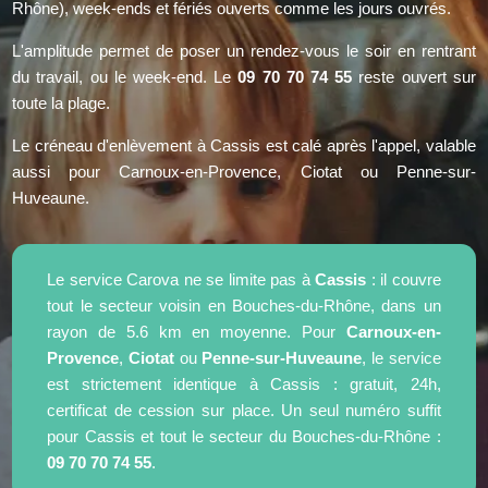
Rhône), week-ends et fériés ouverts comme les jours ouvrés.
L'amplitude permet de poser un rendez-vous le soir en rentrant
du travail, ou le week-end. Le
09 70 70 74 55
reste ouvert sur
toute la plage.
Le créneau d'enlèvement à Cassis est calé après l'appel, valable
aussi pour Carnoux-en-Provence, Ciotat ou Penne-sur-
Huveaune.
Le service Carova ne se limite pas à
Cassis
: il couvre
tout le secteur voisin en Bouches-du-Rhône, dans un
rayon de 5.6 km en moyenne. Pour
Carnoux-en-
Provence
,
Ciotat
ou
Penne-sur-Huveaune
, le service
est strictement identique à Cassis : gratuit, 24h,
certificat de cession sur place. Un seul numéro suffit
pour Cassis et tout le secteur du Bouches-du-Rhône :
09 70 70 74 55
.