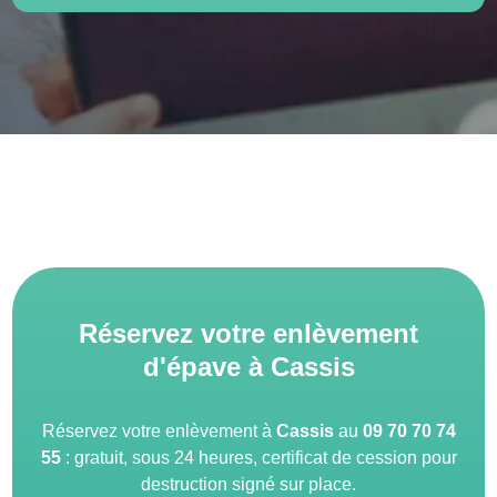
Réservez votre enlèvement
d'épave à Cassis
Réservez votre enlèvement à
Cassis
au
09 70 70 74
55
: gratuit, sous 24 heures, certificat de cession pour
destruction signé sur place.