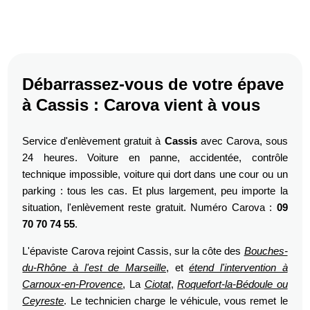
Débarrassez-vous de votre épave
à Cassis : Carova vient à vous
Service d'enlèvement gratuit à
Cassis
avec Carova, sous
24 heures. Voiture en panne, accidentée, contrôle
technique impossible, voiture qui dort dans une cour ou un
parking : tous les cas. Et plus largement, peu importe la
situation, l'enlèvement reste gratuit. Numéro Carova :
09
70 70 74 55
.
L'épaviste Carova rejoint Cassis, sur la côte des
Bouches-
du-Rhône à l'est de Marseille
, et
étend l'intervention à
Carnoux-en-Provence
, La
Ciotat
,
Roquefort-la-Bédoule ou
Ceyreste
. Le technicien charge le véhicule, vous remet le