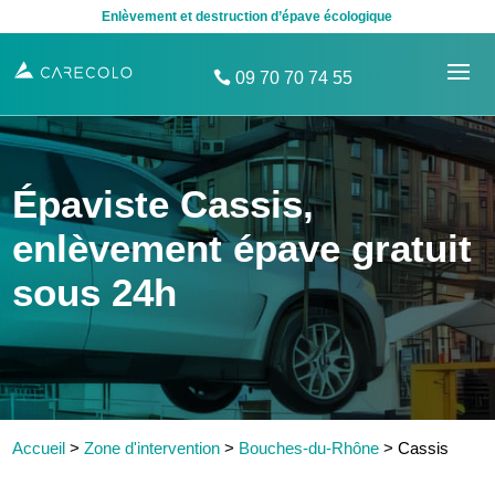
Enlèvement et destruction d’épave écologique
09 70 70 74 55
Épaviste Cassis,
enlèvement épave gratuit
sous 24h
Accueil
>
Zone d'intervention
>
Bouches-du-Rhône
>
Cassis