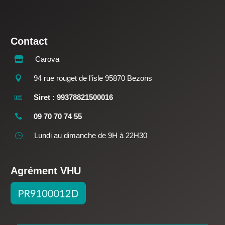
Contact
Carova

94 rue rouget de l'isle 95870 Bezons

Siret : 99378821500016

09 70 70 74 55

Lundi au dimanche de 9H à 22H30
}
Agrément VHU