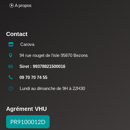
A propos
Contact
Carova

94 rue rouget de l'isle 95870 Bezons

Siret : 99378821500016

09 70 70 74 55

Lundi au dimanche de 9H à 22H30
}
Agrément VHU