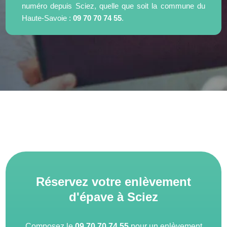
numéro depuis Sciez, quelle que soit la commune du
Haute-Savoie :
09 70 70 74 55
.
Réservez votre enlèvement
d'épave à Sciez
Composez le
09 70 70 74 55
pour un enlèvement