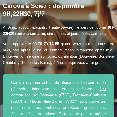
Carova à Sciez : disponible
9H,22H30, 7j/7
À
Sciez
(6351 habitants, Haute-Savoie), le service tourne
9H-
22H30 toute la semaine
, dimanches et jours fériés compris.
Vous appelez le
09 70 70 74 55
quand vous voulez : pause du
midi, soir après le boulot, samedi matin, dimanche après-midi.
L'intervention se cale sur Sciez ou alentour (Douvaine, Bons-en-
Chablais, Thonon-les-Bains), à l'horaire qui vous arrange.
Carova rayonne autour de
Sciez
sur l'ensemble du
périmètre intercommunal en Haute-Savoie.
Les
communes de
Douvaine
(6738),
Bons-en-Chablais
(5907) et
Thonon-les-Bains
(37027) sont couvertes
dans les mêmes conditions qu'à Sciez : gratuit, sous
24h, certificat sur place. Tout passe par le même