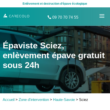
Enlèvement et destruction d’épave écologique
09 70 70 74 55
Épaviste Sciez,
enlèvement épave gratuit
sous 24h
Accueil
>
Zone d'intervention
>
Haute-Savoie
>
Sciez