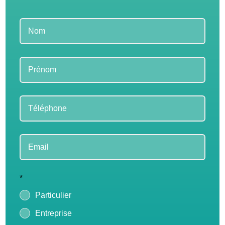
Leave
this
field
blank
*
Particulier
Entreprise