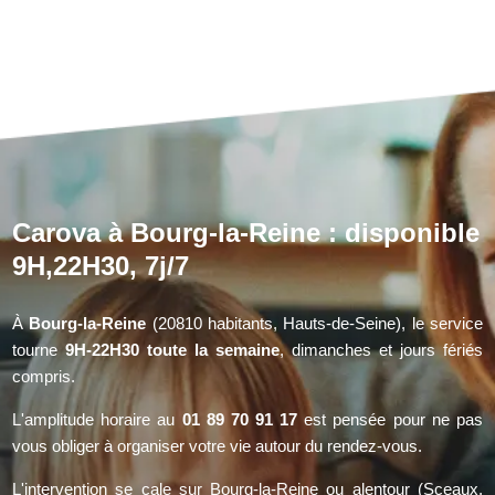
Carova à Bourg-la-Reine : disponible
9H,22H30, 7j/7
À
Bourg-la-Reine
(20810 habitants, Hauts-de-Seine), le service
tourne
9H-22H30 toute la semaine
, dimanches et jours fériés
compris.
L'amplitude horaire au
01 89 70 91 17
est pensée pour ne pas
vous obliger à organiser votre vie autour du rendez-vous.
L'intervention se cale sur Bourg-la-Reine ou alentour (Sceaux,