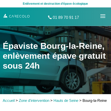
Enlèvement et destruction d’épave écologique
01 89 70 91 17
Épaviste Bourg-la-Reine,
enlèvement épave gratuit
sous 24h
Accueil
>
Zone d'intervention
>
Hauts de Seine
>
Bourg-la-Reine