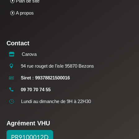
Plan de site
A propos
Contact
Carova

94 rue rouget de l'isle 95870 Bezons

Siret : 99378821500016

09 70 70 74 55

Lundi au dimanche de 9H à 22H30
}
Agrément VHU