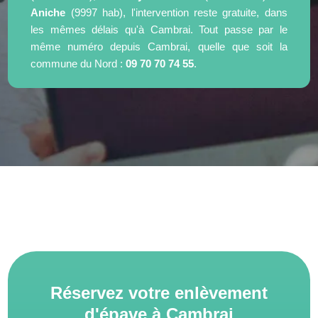
Aniche
(9997 hab), l'intervention reste gratuite, dans
les mêmes délais qu'à Cambrai. Tout passe par le
même numéro depuis Cambrai, quelle que soit la
commune du Nord :
09 70 70 74 55
.
Réservez votre enlèvement
d'épave à Cambrai