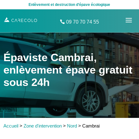
Enlèvement et destruction d’épave écologique
09 70 70 74 55
Épaviste Cambrai,
enlèvement épave gratuit
sous 24h
Accueil
>
Zone d'intervention
>
Nord
>
Cambrai