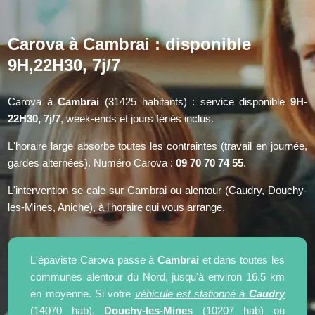
Carova à Cambrai : disponible
9H,22H30, 7j/7
Carova à
Cambrai
(31425 habitants) : service disponible
9H-
22H30, 7j/7
, week-ends et jours fériés inclus.
L'horaire large absorbe toutes les contraintes (travail en journée,
gardes alternées). Numéro Carova :
09 70 70 74 55
.
L'intervention se cale sur Cambrai ou alentour (Caudry, Douchy-
les-Mines, Aniche), à l'horaire qui vous arrange.
L'épaviste Carova passe à
Cambrai
et dans toutes les
communes alentour du Nord, jusqu'à environ 16.5 km
en moyenne. Si votre
véhicule est stationné à
Caudry
(14070 hab),
Douchy-les-Mines
(10207 hab) ou