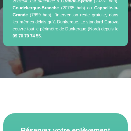
véhicule est stationné à
Grande-Synthe
(20331 hab),
Coudekerque-Branche
(20765 hab) ou
Cappelle-la-
Grande
(7899 hab), l'intervention reste gratuite, dans
les mêmes délais qu'à Dunkerque. Le standard Carova
couvre tout le périmètre de Dunkerque (Nord) depuis le
09 70 70 74 55
.
Réservez votre enlèvement