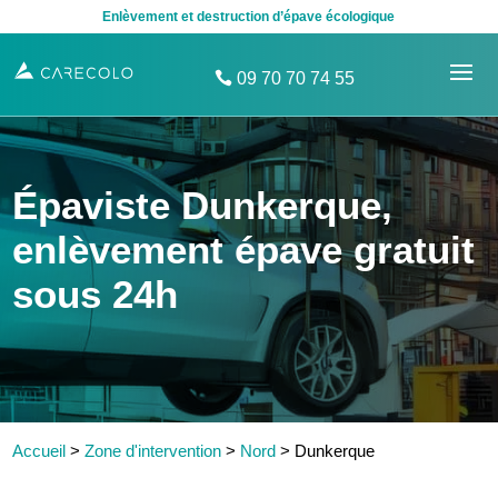
Enlèvement et destruction d’épave écologique
09 70 70 74 55
Épaviste Dunkerque,
enlèvement épave gratuit
sous 24h
Accueil
>
Zone d'intervention
>
Nord
>
Dunkerque