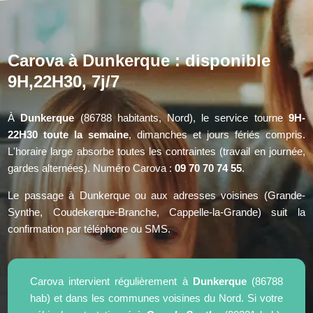
Carova à Dunkerque : disponible
9H,22H30, 7j/7
À
Dunkerque
(86788 habitants, Nord), le service tourne
9H-
22H30 toute la semaine
, dimanches et jours fériés compris.
L'horaire large absorbe toutes les contraintes (travail en journée,
gardes alternées). Numéro Carova :
09 70 70 74 55
.
Le passage à Dunkerque ou aux adresses voisines (Grande-
Synthe, Coudekerque-Branche, Cappelle-la-Grande) suit la
confirmation par téléphone ou SMS.
Carova intervient régulièrement à
Dunkerque
(86788
hab) et dans les communes voisines du Nord. Si votre