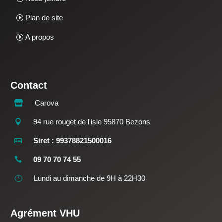
Plan de site
A propos
Contact
Carova

94 rue rouget de l'isle 95870 Bezons

Siret : 99378821500016

09 70 70 74 55

Lundi au dimanche de 9H à 22H30
}
Agrément VHU