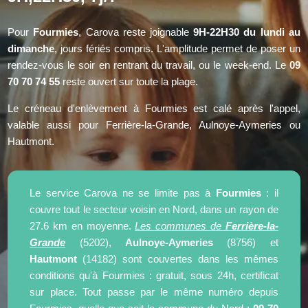
Pour
Fourmies
, Carova reste joignable
9H-22H30 du lundi au
dimanche
, jours fériés compris. L'amplitude permet de poser un
rendez-vous le soir en rentrant du travail, ou le week-end. Le
09
70 70 74 55
reste ouvert sur toute la plage.
Le créneau d'enlèvement à Fourmies est calé après l'appel,
valable aussi pour Ferrière-la-Grande, Aulnoye-Aymeries ou
Hautmont.
Le service Carova ne se limite pas à
Fourmies
: il
couvre tout le secteur voisin en Nord, dans un rayon de
27.6 km en moyenne.
Les communes de
Ferrière-la-
Grande
(5202),
Aulnoye-Aymeries
(8756) et
Hautmont
(14182) sont couvertes dans les mêmes
conditions qu'à Fourmies : gratuit, sous 24h, certificat
sur place. Tout passe par le même numéro depuis