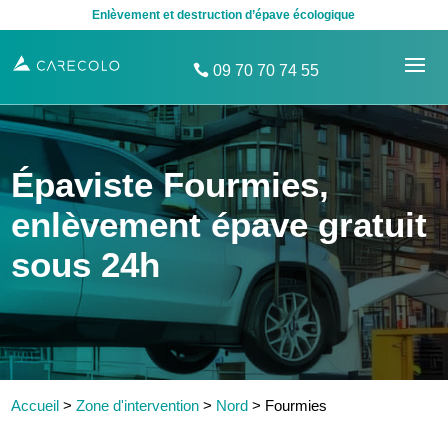
Enlèvement et destruction d’épave écologique
09 70 70 74 55
Épaviste Fourmies,
enlèvement épave gratuit
sous 24h
Accueil
>
Zone d'intervention
>
Nord
>
Fourmies