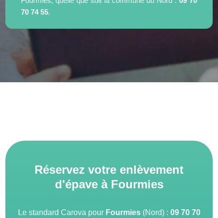
Fourmies, quelle que soit la commune du Nord :
09 70
70 74 55
.
Réservez votre enlèvement
d'épave à Fourmies
Le standard Carova pour
Fourmies
(Nord) :
09 70 70