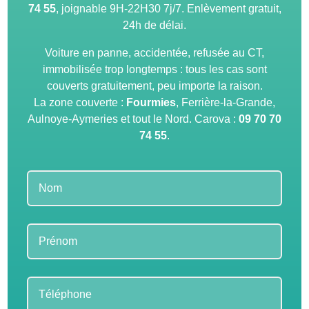
74 55
, joignable 9H-22H30 7j/7. Enlèvement gratuit,
24h de délai.
Voiture en panne, accidentée, refusée au CT,
immobilisée trop longtemps : tous les cas sont
couverts gratuitement, peu importe la raison.
La zone couverte :
Fourmies
, Ferrière-la-Grande,
Aulnoye-Aymeries et tout le Nord. Carova :
09 70 70
74 55
.
Leave
this
field
blank