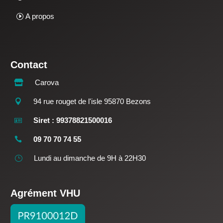
A propos
Contact
Carova

94 rue rouget de l'isle 95870 Bezons

Siret : 99378821500016

09 70 70 74 55

Lundi au dimanche de 9H à 22H30
}
Agrément VHU