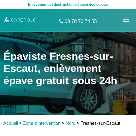
Enlèvement et destruction d’épave écologique
09 70 70 74 55
Épaviste Fresnes-sur-
Escaut, enlèvement
épave gratuit sous 24h
Accueil
>
Zone d'intervention
>
Nord
>
Fresnes-sur-Escaut