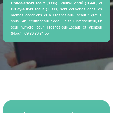
Condé-sur-l'Escaut
(9396),
Vieux-Condé
(10446) et
Bruay-sur-l'Escaut
(11309) sont couvertes dans les
mêmes conditions qu'à Fresnes-sur-Escaut : gratuit,
sous 24h, certificat sur place. Un seul interlocuteur, un
seul numéro pour Fresnes-sur-Escaut et alentour
(Nord) :
09 70 70 74 55
.