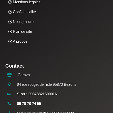
Mentions légales
Confidentialité
Nous joindre
Plan de site
A propos
Contact
Carova

94 rue rouget de l'isle 95870 Bezons

Siret : 99378821500016

09 70 70 74 55
