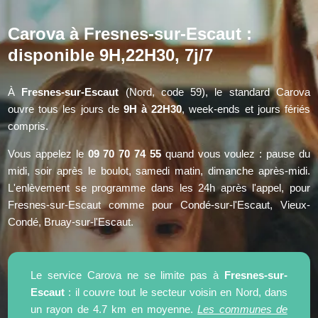
Carova à Fresnes-sur-Escaut :
disponible 9H,22H30, 7j/7
À
Fresnes-sur-Escaut
(Nord, code 59), le standard Carova
ouvre tous les jours de
9H à 22H30
, week-ends et jours fériés
compris.
Vous appelez le
09 70 70 74 55
quand vous voulez : pause du
midi, soir après le boulot, samedi matin, dimanche après-midi.
L'enlèvement se programme dans les 24h après l'appel, pour
Fresnes-sur-Escaut comme pour Condé-sur-l'Escaut, Vieux-
Condé, Bruay-sur-l'Escaut.
Le service Carova ne se limite pas à
Fresnes-sur-
Escaut
: il couvre tout le secteur voisin en Nord, dans
un rayon de 4.7 km en moyenne.
Les communes de