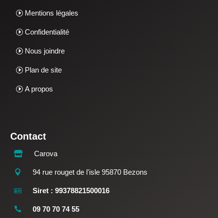
Mentions légales
Confidentialité
Nous joindre
Plan de site
A propos
Contact
Carova

94 rue rouget de l'isle 95870 Bezons

Siret : 99378821500016

09 70 70 74 55
