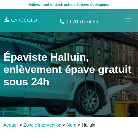
Enlèvement et destruction d’épave écologique
09 70 70 74 55
Épaviste Halluin,
enlèvement épave gratuit
sous 24h
Accueil
>
Zone d'intervention
>
Nord
>
Halluin