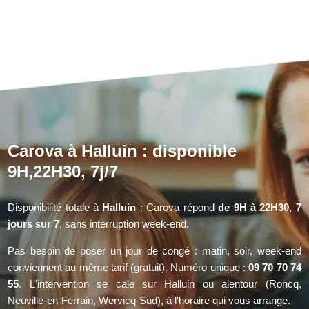
Carova à Halluin : disponible
9H,22H30, 7j/7
Disponibilité totale à
Halluin
: Carova répond
de 9H à 22H30, 7
jours sur 7
, sans interruption week-end.
Pas besoin de poser un jour de congé : matin, soir, week-end
conviennent au même tarif (gratuit). Numéro unique :
09 70 70 74
55
. L'intervention se cale sur Halluin ou alentour (Roncq,
Neuville-en-Ferrain, Wervicq-Sud), à l'horaire qui vous arrange.