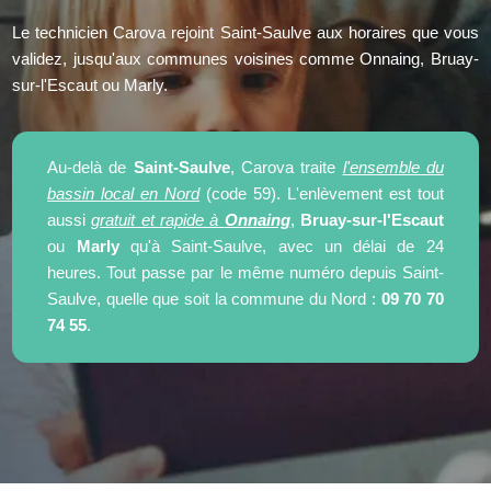
Le technicien Carova rejoint Saint-Saulve aux horaires que vous
validez, jusqu'aux communes voisines comme Onnaing, Bruay-
sur-l'Escaut ou Marly.
Au-delà de
Saint-Saulve
, Carova traite
l'ensemble du
bassin local en Nord
(code 59). L'enlèvement est tout
aussi
gratuit et rapide à
Onnaing
,
Bruay-sur-l'Escaut
ou
Marly
qu'à Saint-Saulve, avec un délai de 24
heures. Tout passe par le même numéro depuis Saint-
Saulve, quelle que soit la commune du Nord :
09 70 70
74 55
.