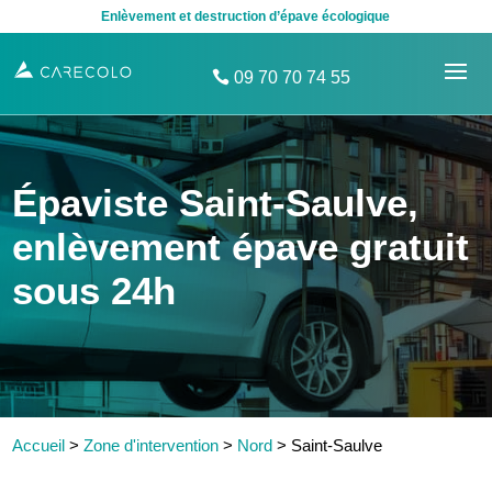
Enlèvement et destruction d’épave écologique
09 70 70 74 55
Épaviste Saint-Saulve,
enlèvement épave gratuit
sous 24h
Accueil
>
Zone d'intervention
>
Nord
>
Saint-Saulve