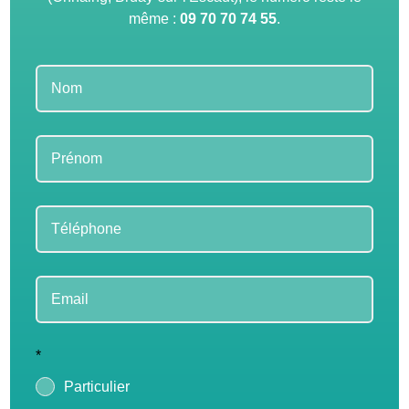
même :
09 70 70 74 55
.
Leave
this
field
blank
*
Particulier