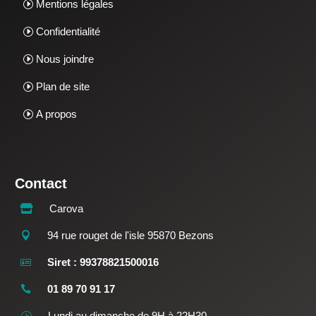
Mentions légales
Confidentialité
Nous joindre
Plan de site
A propos
Contact
Carova

94 rue rouget de l'isle 95870 Bezons

Siret : 99378821500016

01 89 70 91 17

Lundi au dimanche de 9H à 22H30
}