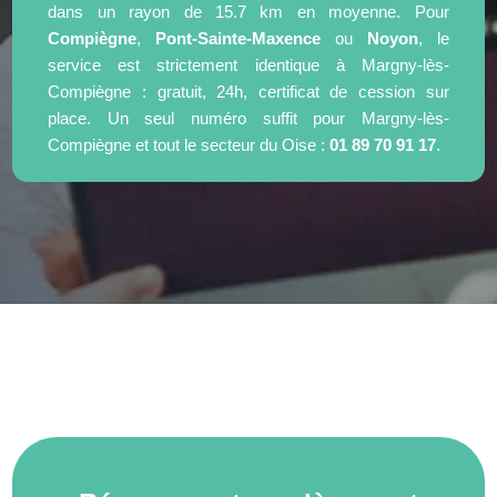
dans un rayon de 15.7 km en moyenne. Pour
Compiègne
,
Pont-Sainte-Maxence
ou
Noyon
, le
service est strictement identique à Margny-lès-
Compiègne : gratuit, 24h, certificat de cession sur
place. Un seul numéro suffit pour Margny-lès-
Compiègne et tout le secteur du Oise :
01 89 70 91 17
.