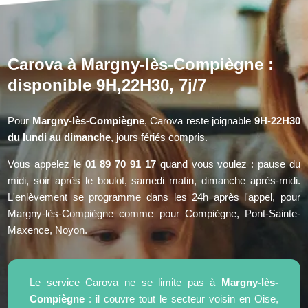
Carova à Margny-lès-Compiègne :
disponible 9H,22H30, 7j/7
Pour
Margny-lès-Compiègne
, Carova reste joignable
9H-22H30
du lundi au dimanche
, jours fériés compris.
Vous appelez le
01 89 70 91 17
quand vous voulez : pause du
midi, soir après le boulot, samedi matin, dimanche après-midi.
L'enlèvement se programme dans les 24h après l'appel, pour
Margny-lès-Compiègne comme pour Compiègne, Pont-Sainte-
Maxence, Noyon.
Le service Carova ne se limite pas à
Margny-lès-
Compiègne
: il couvre tout le secteur voisin en Oise,