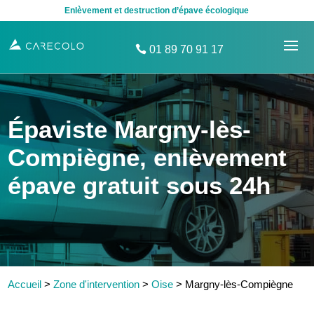
Enlèvement et destruction d’épave écologique
01 89 70 91 17
Épaviste Margny-lès-
Compiègne, enlèvement
épave gratuit sous 24h
Accueil
>
Zone d'intervention
>
Oise
>
Margny-lès-Compiègne