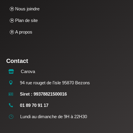
Nous joindre
Plan de site
A propos
Contact
Carova

94 rue rouget de l'isle 95870 Bezons

Siret : 99378821500016

01 89 70 91 17

Lundi au dimanche de 9H à 22H30
}