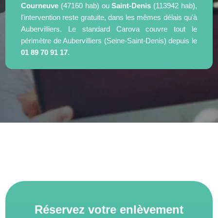
Courneuve
(47160 hab) ou
Saint-Denis
(113942 hab),
l'intervention reste gratuite, dans les mêmes délais qu'à
Aubervilliers. Le standard Carova couvre tout le
périmètre de Aubervilliers (Seine-Saint-Denis) depuis le
01 89 70 91 17
.
Réservez votre enlèvement