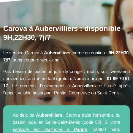
Carova à Aubervilliers : disponible
9H,22H30, 7j/7
Le service Carova à
Aubervilliers
tourne en continu :
9H-22H30,
7j/7
, sans coupure week-end.
Pas besoin de poser un jour de congé : matin, soir, week-end
conviennent au même tarif (gratuit). Numéro unique :
01 89 70 91
17
. Le créneau d'enlèvement à Aubervilliers est calé après
l'appel, valable aussi pour Pantin, Courneuve ou Saint-Denis.
Au-delà de
Aubervilliers
, Carova traite l'ensemble du
bassin local en Seine-Saint-Denis (code 93). Si votre
véhicule est stationné à
Pantin
(60800 hab),