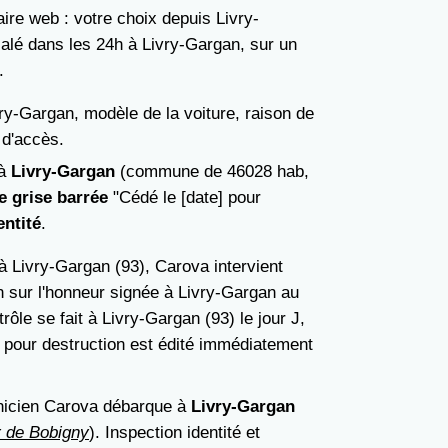
ire web : votre choix depuis Livry-
alé dans les 24h à Livry-Gargan, sur un
.
ry-Gargan, modèle de la voiture, raison de
 d'accès.
 à
Livry-Gargan
(commune de 46028 hab,
e grise barrée
"Cédé le [date] pour
entité
.
à Livry-Gargan (93), Carova intervient
 sur l'honneur signée à Livry-Gargan au
trôle se fait à Livry-Gargan (93) le jour J,
on pour destruction est édité immédiatement
hnicien Carova débarque à
Livry-Gargan
r de Bobigny
). Inspection identité et