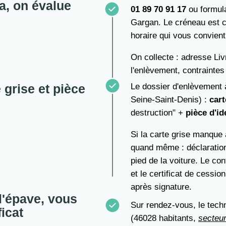
a, on évalue
01 89 70 91 17
ou formula
Gargan. Le créneau est c
horaire qui vous convient
On collecte : adresse Liv
l'enlèvement, contraintes
 grise et pièce
Le dossier d'enlèvement
Seine-Saint-Denis) :
cart
destruction" +
pièce d'id
Si la carte grise manque 
quand même : déclaration
pied de la voiture. Le con
et le certificat de cessi
après signature.
l'épave, vous
Sur rendez-vous, le tec
ficat
(46028 habitants,
secteu