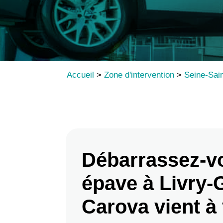
Accueil
>
Zone d'intervention
>
Seine-Sai
Débarrassez-v
épave à Livry-
Carova vient à