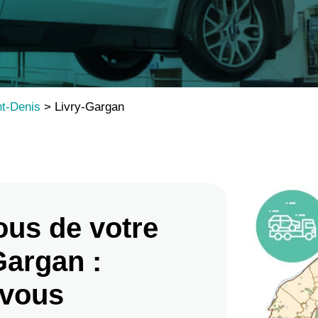
nt-Denis
>
Livry-Gargan
ous de votre
Gargan :
 vous