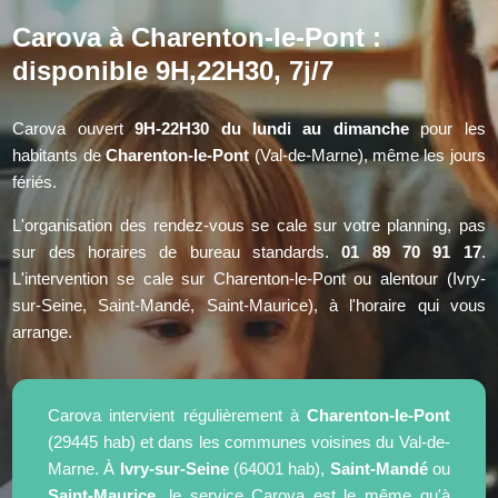
Carova à Charenton-le-Pont :
disponible 9H,22H30, 7j/7
Carova ouvert
9H-22H30 du lundi au dimanche
pour les
habitants de
Charenton-le-Pont
(Val-de-Marne), même les jours
fériés.
L'organisation des rendez-vous se cale sur votre planning, pas
sur des horaires de bureau standards.
01 89 70 91 17
.
L'intervention se cale sur Charenton-le-Pont ou alentour (Ivry-
sur-Seine, Saint-Mandé, Saint-Maurice), à l'horaire qui vous
arrange.
Carova intervient régulièrement à
Charenton-le-Pont
(29445 hab) et dans les communes voisines du Val-de-
Marne. À
Ivry-sur-Seine
(64001 hab),
Saint-Mandé
ou
Saint-Maurice
, le service Carova est le même qu'à