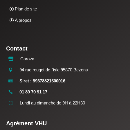
Plan de site
A propos
Contact
Carova

94 rue rouget de l'isle 95870 Bezons

Siret : 99378821500016

01 89 70 91 17

Lundi au dimanche de 9H à 22H30
}
Agrément VHU