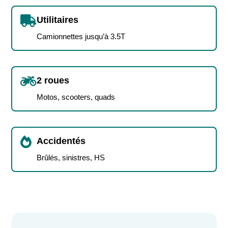

Utilitaires
Camionnettes jusqu’à 3.5T

2 roues
Motos, scooters, quads

Accidentés
Brûlés, sinistres, HS