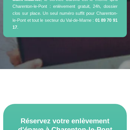
Charenton-le-Pont : enlèvement gratuit, 24h, dossier
clos sur place. Un seul numéro suffit pour Charenton-
le-Pont et tout le secteur du Val-de-Marne :
01 89 70 91
17
.
Réservez votre enlèvement
d'épave à Charenton-le-Pont