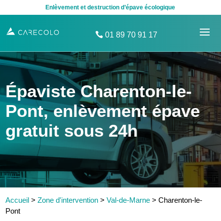
Enlèvement et destruction d’épave écologique
01 89 70 91 17
Épaviste Charenton-le-
Pont, enlèvement épave
gratuit sous 24h
Accueil
>
Zone d'intervention
>
Val-de-Marne
>
Charenton-le-
Pont