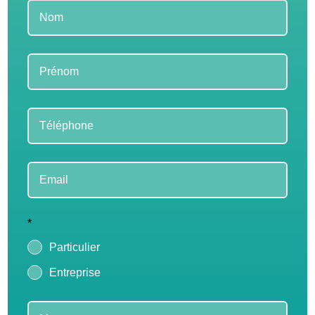
Leave
this
field
blank
*
Particulier
Entreprise