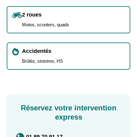

2 roues
Motos, scooters, quads

Accidentés
Brûlés, sinistres, HS
Réservez votre intervention
express
01 89 70 91 17