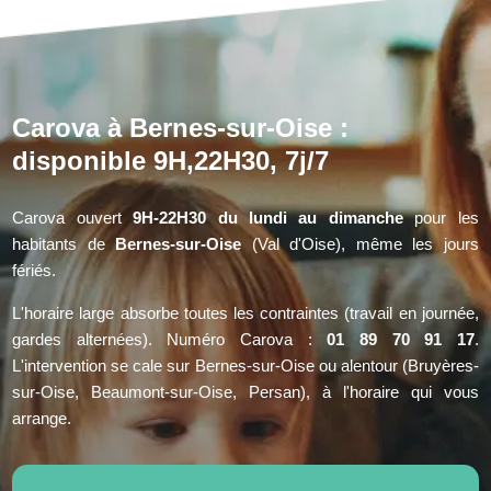
Carova à Bernes-sur-Oise :
disponible 9H,22H30, 7j/7
Carova ouvert
9H-22H30 du lundi au dimanche
pour les
habitants de
Bernes-sur-Oise
(Val d'Oise), même les jours
fériés.
L'horaire large absorbe toutes les contraintes (travail en journée,
gardes alternées). Numéro Carova :
01 89 70 91 17
.
L'intervention se cale sur Bernes-sur-Oise ou alentour (Bruyères-
sur-Oise, Beaumont-sur-Oise, Persan), à l'horaire qui vous
arrange.