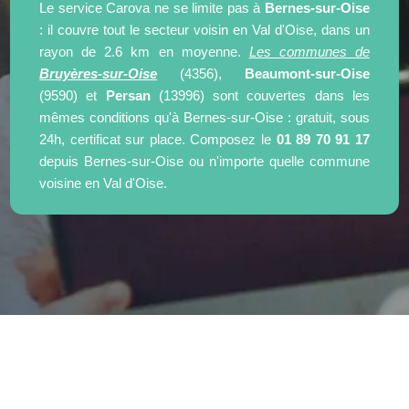
Le service Carova ne se limite pas à
Bernes-sur-Oise
: il couvre tout le secteur voisin en Val d'Oise, dans un
rayon de 2.6 km en moyenne.
Les communes de
Bruyères-sur-Oise
(4356),
Beaumont-sur-Oise
(9590) et
Persan
(13996) sont couvertes dans les
mêmes conditions qu'à Bernes-sur-Oise : gratuit, sous
24h, certificat sur place. Composez le
01 89 70 91 17
depuis Bernes-sur-Oise ou n'importe quelle commune
voisine en Val d'Oise.