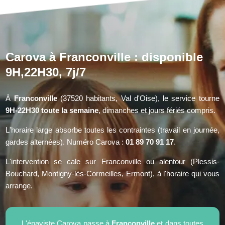
Carova à Franconville : disponible
9H,22H30, 7j/7
À
Franconville
(37520 habitants, Val d'Oise), le service tourne
9H-22H30 toute la semaine
, dimanches et jours fériés compris.
L'horaire large absorbe toutes les contraintes (travail en journée,
gardes alternées). Numéro Carova :
01 89 70 91 17
.
L'intervention se cale sur Franconville ou alentour (Plessis-
Bouchard, Montigny-lès-Cormeilles, Ermont), à l'horaire qui vous
arrange.
L'épaviste Carova passe à
Franconville
et dans toutes