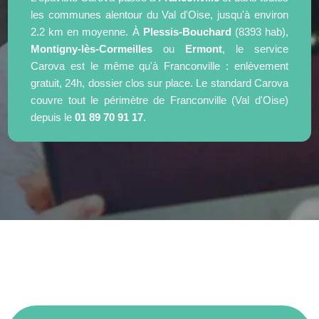
les communes alentour du Val d'Oise, jusqu'à environ
2.2 km en moyenne. À
Plessis-Bouchard
(8393 hab),
Montigny-lès-Cormeilles
ou
Ermont
, le service
Carova est le même qu'à Franconville : enlèvement
gratuit, 24h, dossier clos sur place. Le standard Carova
couvre tout le périmètre de Franconville (Val d'Oise)
depuis le
01 89 70 91 17
.