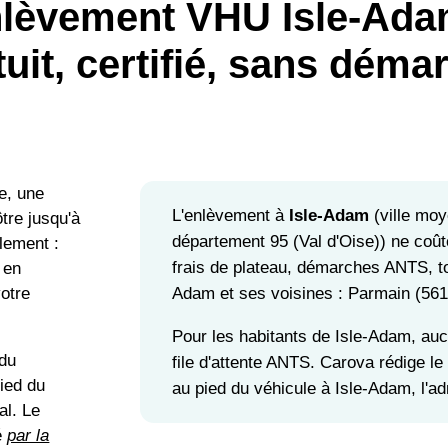
lèvement VHU Isle-Ada
tuit, certifié, sans déma
e, une
L'enlèvement à
Isle-Adam
(ville moy
tre jusqu'à
département 95 (Val d'Oise)) ne coût
llement :
frais de plateau, démarches ANTS, to
 en
Adam et ses voisines : Parmain (561
votre
Pour les habitants de Isle-Adam, au
 du
file d'attente ANTS. Carova rédige le
pied du
au pied du véhicule à Isle-Adam, l'adm
al. Le
é
par la