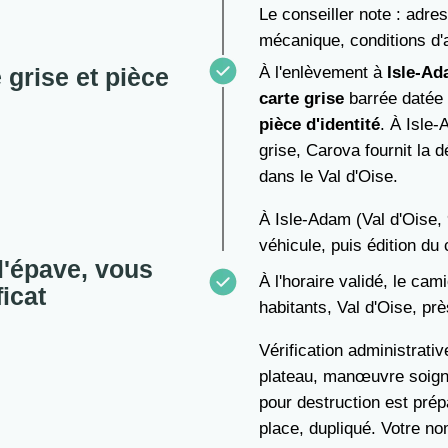
Le conseiller note : adre
mécanique, conditions d'
 grise et pièce
À l'enlèvement à
Isle-A
carte grise
barrée datée 
pièce d'identité
. À Isle-
grise, Carova fournit la d
dans le Val d'Oise.
À Isle-Adam (Val d'Oise, 
véhicule, puis édition du 
l'épave, vous
À l'horaire validé, le ca
ficat
habitants, Val d'Oise, pr
Vérification administrati
plateau, manœuvre soigné
pour destruction est prép
place, dupliqué. Votre no