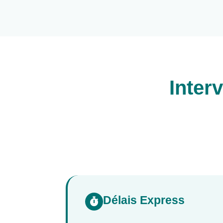
Inter
Délais Express
