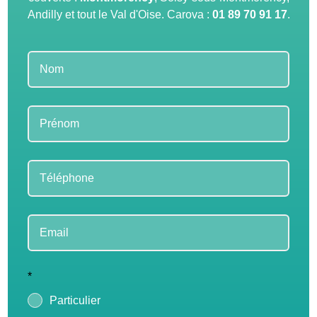
Andilly et tout le Val d'Oise. Carova :
01 89 70 91 17
.
Leave
this
field
blank
*
Particulier