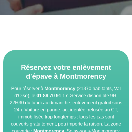
Réservez votre enlèvement
d'épave à Montmorency
Pour réserver à
Montmorency
(21870 habitants, Val
d'Oise), le
01 89 70 91 17
. Service disponible 9H-
22H30 du lundi au dimanche, enlèvement gratuit sous
24h. Voiture en panne, accidentée, refusée au CT,
immobilisée trop longtemps : tous les cas sont
couverts gratuitement, peu importe la raison. La zone
couverte :
Montmorency
, Soisy-sous-Montmorency,