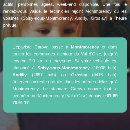
actifs, personnes âgées, week-end disponible. Une fois le
rendez-vous validé, le technicien rejoint Montmorency ou les
voisines (Soisy-sous-Montmorency, Andilly, Groslay) à l'heure
prévue.
L'épaviste Carova passe à
Montmorency
et dans
toutes les communes alentour du Val d'Oise, jusqu'à
environ 2.0 km en moyenne. Si votre véhicule est
stationné à
Soisy-sous-Montmorency
(18008 hab),
Andilly
(2697 hab) ou
Groslay
(8416 hab),
l'intervention reste gratuite, dans les mêmes délais qu'à
Montmorency. Le standard Carova couvre tout le
périmètre de Montmorency (Val d'Oise) depuis le
01 89
70 91 17
.