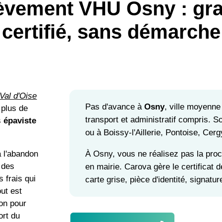
èvement VHU Osny : grat
certifié, sans démarche
 Val d'Oise
Pas d'avance à
Osny
, ville moyenne
 plus de
transport et administratif compris. 
s
épaviste
ou à Boissy-l'Aillerie, Pontoise, Ce
À Osny, vous ne réalisez pas la pro
à l'abandon
à des
en mairie. Carova gère le certificat 
 frais qui
carte grise, pièce d'identité, signature
ut est
ion pour
ort du