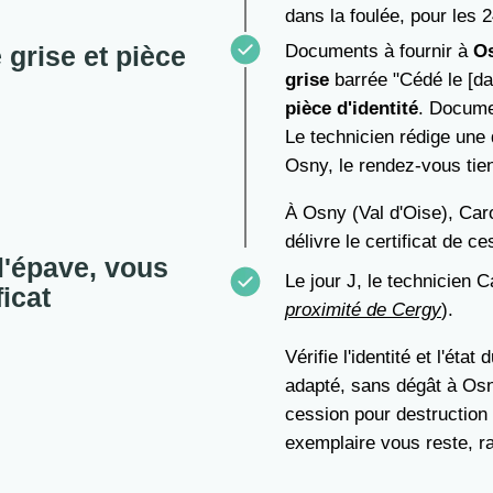
dans la foulée, pour les 
 grise et pièce
Documents à fournir à
O
grise
barrée "Cédé le [dat
pièce d'identité
. Docume
Le technicien rédige une d
Osny, le rendez-vous tien
À Osny (Val d'Oise), Car
délivre le certificat de c
l'épave, vous
Le jour J, le technicien 
ficat
proximité de Cergy
).
Vérifie l'identité et l'éta
adapté, sans dégât à Osny
cession pour destruction
exemplaire vous reste, ra