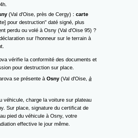
24h.
sny
(Val d'Oise, près de Cergy) :
carte
e] pour destruction" daté signé, plus
nt perdu ou volé à Osny (Val d'Oise 95) ?
éclaration sur l'honneur sur le terrain à
t.
ova vérifie la conformité des documents et
ession pour destruction sur place.
Carova se présente à
Osny
(Val d'Oise,
à
t du véhicule, charge la voiture sur plateau
. Sur place, signature du certificat de
 au pied du véhicule à Osny, votre
diation effective le jour même.