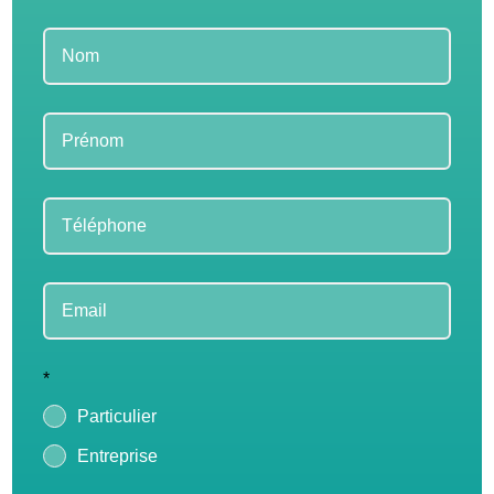
Leave
this
field
blank
*
Particulier
Entreprise