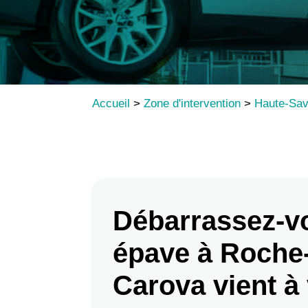
Accueil
>
Zone d'intervention
>
Haute-Sav
Débarrassez-v
épave à Roche-
Carova vient à