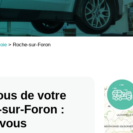
oie
>
Roche-sur-Foron
ous de votre
sur-Foron :
 vous