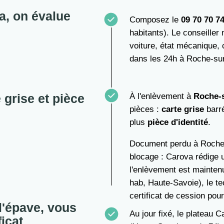
a, on évalue
Composez le
09 70 70 7
habitants). Le conseiller
voiture, état mécanique, 
dans les 24h à Roche-sur
 grise et pièce
À l'enlèvement à
Roche-
pièces :
carte grise
barré
plus
pièce d'identité
.
Document perdu à Roche
blocage : Carova rédige u
l'enlèvement est mainten
hab, Haute-Savoie), le te
certificat de cession pour
l'épave, vous
Au jour fixé, le plateau C
ficat