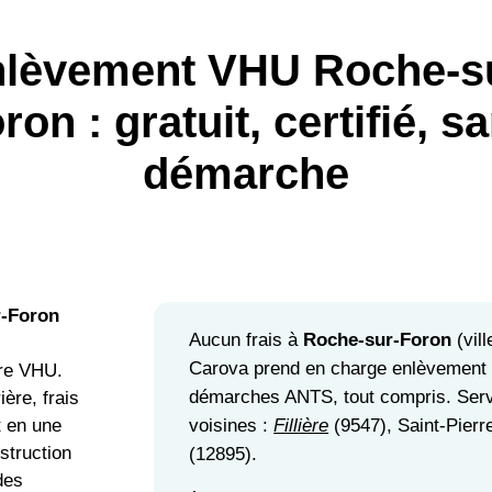
lèvement VHU Roche-s
ron : gratuit, certifié, s
démarche
r-Foron
Aucun frais à
Roche-sur-Foron
(vil
Carova prend en charge enlèvement et
ère VHU.
démarches ANTS, tout compris. Serv
ère, frais
voisines :
Fillière
(9547), Saint-Pierr
t en une
estruction
(12895).
 des