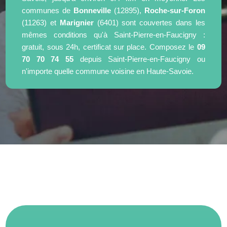
communes de
Bonneville
(12895),
Roche-sur-Foron
(11263) et
Marignier
(6401) sont couvertes dans les
mêmes conditions qu'à Saint-Pierre-en-Faucigny :
gratuit, sous 24h, certificat sur place. Composez le
09
70 70 74 55
depuis Saint-Pierre-en-Faucigny ou
n'importe quelle commune voisine en Haute-Savoie.