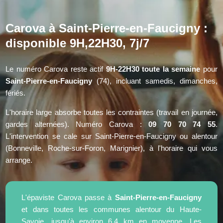
Carova à Saint-Pierre-en-Faucigny :
disponible 9H,22H30, 7j/7
Le numéro Carova reste actif
9H-22H30 toute la semaine
pour
Saint-Pierre-en-Faucigny
(74), incluant samedis, dimanches,
fériés.
L'horaire large absorbe toutes les contraintes (travail en journée,
gardes alternées). Numéro Carova :
09 70 70 74 55
.
L'intervention se cale sur Saint-Pierre-en-Faucigny ou alentour
(Bonneville, Roche-sur-Foron, Marignier), à l'horaire qui vous
arrange.
L'épaviste Carova passe à
Saint-Pierre-en-Faucigny
et dans toutes les communes alentour du Haute-
Savoie, jusqu'à environ 6.4 km en moyenne. Les