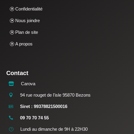
Confidentialité
Nous joindre
Plan de site
A propos
Contact
Carova

94 rue rouget de l'isle 95870 Bezons

Siret : 99378821500016

09 70 70 74 55

Lundi au dimanche de 9H à 22H30
}